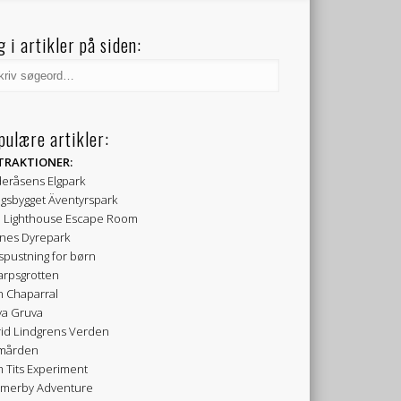
g i artikler på siden:
pulære artikler:
TRAKTIONER:
eråsens Elgpark
gsbygget Äventyrspark
 Lighthouse Escape Room
nes Dyrepark
spustning for børn
arpsgrotten
h Chaparral
va Gruva
rid Lindgrens Verden
mården
 Tits Experiment
merby Adventure