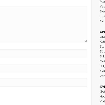
Mar
Vas
Ska
Jun
Grö
OPL
Gr
Katt
Sto
Söd
Slik
Got
Bill
Gek
Van
OV
Get
Hot
Vil