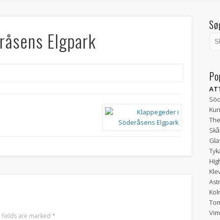
Sø
eråsens Elgpark
Po
AT
Söd
Kun
The
Skå
Gla
Tyk
Hig
Kle
Ast
Kol
Tom
Vim
 fields are marked
*