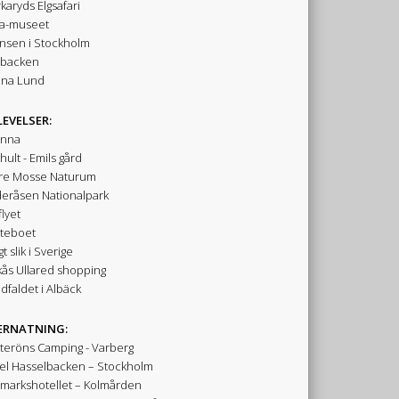
karyds Elgsafari
a-museet
nsen i Stockholm
ibacken
na Lund
EVELSER:
änna
hult - Emils gård
re Mosse Naturum
eråsen Nationalpark
flyet
teboet
igt slik i Sverige
ås Ullared shopping
dfaldet i Albäck
ERNATNING:
teröns Camping - Varberg
el Hasselbacken – Stockholm
dmarkshotellet – Kolmården