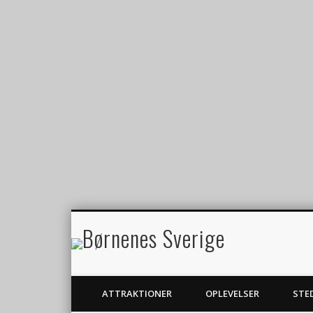
Børnenes 
Dejlige oplevelser for hele familien!
ATTRAKTIONER
OPLEVELSER
STE