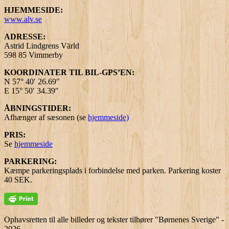
HJEMMESIDE:
www.alv.se
ADRESSE:
Astrid Lindgrens Värld
598 85 Vimmerby
KOORDINATER TIL BIL-GPS’EN:
N 57° 40′ 26.69″
E 15° 50′ 34.39″
ÅBNINGSTIDER:
Afhænger af sæsonen (se
hjemmeside)
PRIS:
Se
hjemmeside
PARKERING:
Kæmpe parkeringsplads i forbindelse med parken. Parkering koster
40 SEK.
Ophavsretten til alle billeder og tekster tilhører "Børnenes Sverige" -
2026