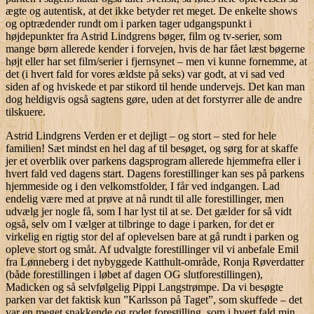
ægte og autentisk, at det ikke betyder ret meget. De enkelte shows
og optrædender rundt om i parken tager udgangspunkt i
højdepunkter fra Astrid Lindgrens bøger, film og tv-serier, som
mange børn allerede kender i forvejen, hvis de har fået læst bøgerne
højt eller har set film/serier i fjernsynet – men vi kunne fornemme, at
det (i hvert fald for vores ældste på seks) var godt, at vi sad ved
siden af og hviskede et par stikord til hende undervejs. Det kan man
dog heldigvis også sagtens gøre, uden at det forstyrrer alle de andre
tilskuere.
Astrid Lindgrens Verden er et dejligt – og stort – sted for hele
familien! Sæt mindst en hel dag af til besøget, og sørg for at skaffe
jer et overblik over parkens dagsprogram allerede hjemmefra eller i
hvert fald ved dagens start. Dagens forestillinger kan ses på parkens
hjemmeside og i den velkomstfolder, I får ved indgangen. Lad
endelig være med at prøve at nå rundt til alle forestillinger, men
udvælg jer nogle få, som I har lyst til at se. Det gælder for så vidt
også, selv om I vælger at tilbringe to dage i parken, for det er
virkelig en rigtig stor del af oplevelsen bare at gå rundt i parken og
opleve stort og småt. Af udvalgte forestillinger vil vi anbefale Emil
fra Lønneberg i det nybyggede Katthult-område, Ronja Røverdatter
(både forestillingen i løbet af dagen OG slutforestillingen),
Madicken og så selvfølgelig Pippi Langstrømpe. Da vi besøgte
parken var det faktisk kun ”Karlsson på Taget”, som skuffede – det
var en meget snakkende og rodet forestilling, som i hvert fald min