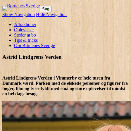
Børnenes Sverige
Dejlige oplevelser for hele familien!
Show Navigation
Hide Navigation
Attraktioner
Oplevelser
Steder at bo
Tips & tricks
Om Børnenes Sverige
Astrid Lindgrens Verden
Astrid Lindgrens Verden i Vimmerby er hele turen fra
Danmark værd. Parken med de elskede personer og figurer fra
bøger, film og tv er fyldt med små og store oplevelser til mindst
en hel dags besøg.