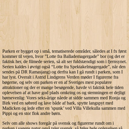
Parken er bygget op i små, tematiserede områder, således at I fx først
kommer til vejen, hvor ”Lotte fra Ballademagergade” bor (og det er
faktisk her, de filmede serien, så alt ser fuldstændigt som i fjernsynet.
Serien kaldes i øvrigt også “Lotte fra Spektakelmagergade”, når den
sendes på DR Ramasjang) og derfra kan I gå rundt i parken, som I
har lyst. Overalt i Astrid Lindgrens Verden møder I figurerne fra
bøgerne, og selv om parken er en af Sveriges mest populære
attraktioner og der er mange besøgende, havde vi faktisk hele tiden
oplevelsen af at have god plads omkring os og stemningen er dejligt
børnevenlig: Vores seks-årige nåede at sidde sammen med Ronja og
Birk ved en søbred og lave både af bark, spytte langspyt med
Madicken og lede efter en ’spunk’ ved Villa Villekulla sammen med
Pippi og en stor flok andre børn.
Selv om alle shows foregår på svensk og figurerne rundt om i
parken i sagens natur også taler svensk, så føles hele oplevelsen så